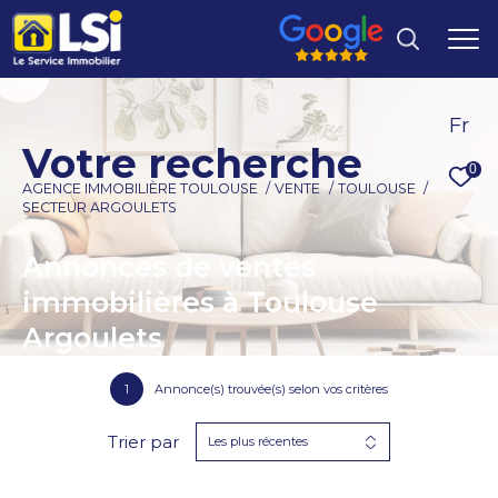
Fr
V
o
t
r
e
r
e
c
h
e
r
c
h
e
0
AGENCE IMMOBILIÈRE TOULOUSE
VENTE
TOULOUSE
SECTEUR ARGOULETS
Annonces de ventes
immobilières à Toulouse
Argoulets
1
Annonce(s) trouvée(s) selon vos critères
Trier par
Les plus récentes